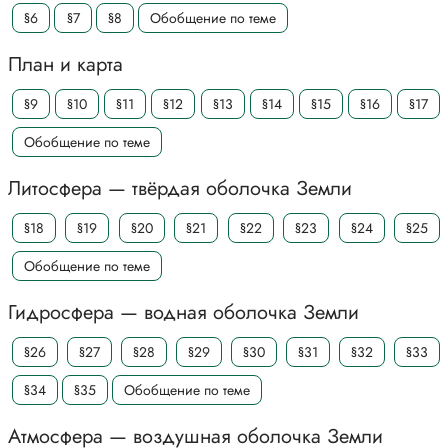
§6
§7
§8
Обобщение по теме
План и карта
§9
§10
§11
§12
§13
§14
§15
§16
§17
Обобщение по теме
Литосфера — твёрдая оболочка Земли
§18
§19
§20
§21
§22
§23
§24
§25
Обобщение по теме
Гидросфера — водная оболочка Земли
§26
§27
§28
§29
§30
§31
§32
§33
§34
§35
Обобщение по теме
Атмосфера — воздушная оболочка Земли