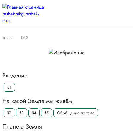
класс
ГДЗ
Введение
§1
На какой Земле мы живём
§2
§3
§4
§5
Обобщение по теме
Планета Земля