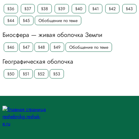
§36
§37
§38
§39
§40
§41
§42
§43
§44
§45
Обобщение по теме
Биосфера — живая оболочка Земли
§46
§47
§48
§49
Обобщение по теме
Географическая оболочка
§50
§51
§52
§53